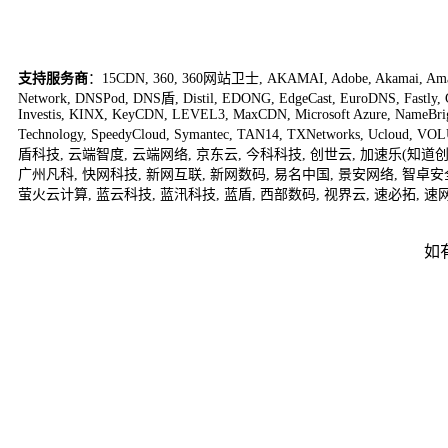
支持服务商
：
15CDN
,
360
,
360网站卫士
,
AKAMAI
,
Adobe
,
Akamai
,
Am
Network
,
DNSPod
,
DNS盾
,
Distil
,
EDONG
,
EdgeCast
,
EuroDNS
,
Fastly
,
Investis
,
KINX
,
KeyCDN
,
LEVEL3
,
MaxCDN
,
Microsoft Azure
,
NameBri
Technology
,
SpeedyCloud
,
Symantec
,
TAN14
,
TXNetworks
,
Ucloud
,
VOL
盾科技
,
云端智度
,
云端网络
,
京东云
,
今科科技
,
创世云
,
加速乐(知道创
广州凡科
,
快网科技
,
新网互联
,
新网数码
,
易名中国
,
景安网络
,
智卓安
萤火云计算
,
蓝云科技
,
蓝汛科技
,
蓝盾
,
西部数码
,
视界云
,
速必拓
,
速
如