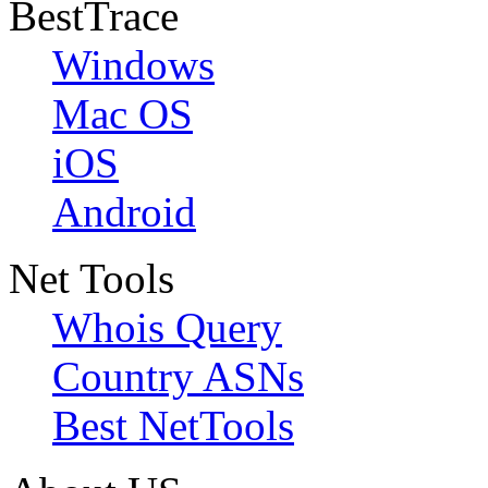
BestTrace
Windows
Mac OS
iOS
Android
Net Tools
Whois Query
Country ASNs
Best NetTools