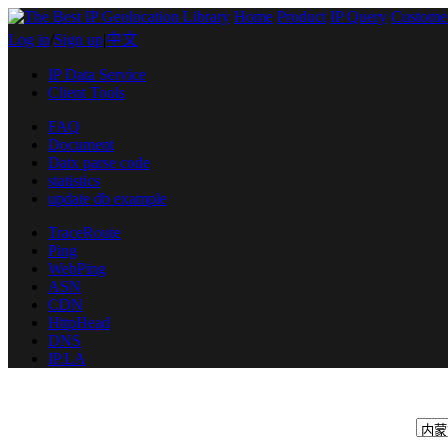
Home
Product
IP Query
Custome
Log in
/
Sign up
|
中文
IP Data Service
Client Tools
FAQ
Document
Datx parse code
statistics
update db example
TraceRoute
Ping
WebPing
ASN
CDN
HttpHead
DNS
IP.LA