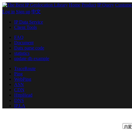
Home
Product
IP Query
Custome
Log in
/
Sign up
|
中文
IP Data Service
Client Tools
FAQ
Document
Datx parse code
statistics
update db example
TraceRoute
Ping
WebPing
ASN
CDN
HttpHead
DNS
IP.LA