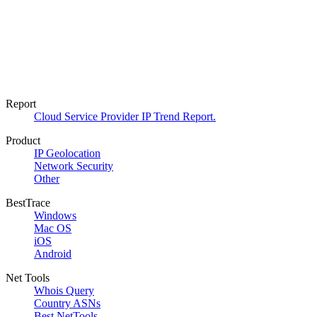
Report
Cloud Service Provider IP Trend Report.
Product
IP Geolocation
Network Security
Other
BestTrace
Windows
Mac OS
iOS
Android
Net Tools
Whois Query
Country ASNs
Best NetTools