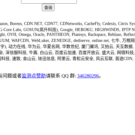
查询
azon
,
Boreus
,
CDN.NET
,
CDN77
,
CDNetworks
,
CacheFly
,
Cedexis
,
Citrix Sy
G-Core Labs
,
GOSUN(高升科技)
,
Google
,
HEROKU
,
HIGHWINDS
,
IPTP N
ght
,
OVH
,
Omega
,
Oracle
,
PANTHEON
,
Planisys
,
Rackspace
,
Reblaze
,
Reflec
UUM
,
WAFCDN
,
WebLuker
,
ZENEDGE
,
dediserve
,
online.net
,
七牛
,
万根网
宇)
,
动力在线
,
华为云
,
华夏名网
,
华数世纪
,
厦门翼讯
,
又拍云
,
天互数据
,
全
,
深信服科技
,
牛盾
,
白山云
,
百度云加速
,
百度开放云
,
盛大云
,
网宿科技
网科技
,
速致
,
金山云
,
铱迅信息
,
阿里云
,
青松云安全
,
风云互联
,
首途CDN
,
有问题或者
监测点赞助
请联系 QQ 群:
346280296
。