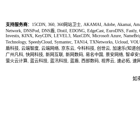
支持服务商
：
15CDN
,
360
,
360网站卫士
,
AKAMAI
,
Adobe
,
Akamai
,
Am
Network
,
DNSPod
,
DNS盾
,
Distil
,
EDONG
,
EdgeCast
,
EuroDNS
,
Fastly
,
Investis
,
KINX
,
KeyCDN
,
LEVEL3
,
MaxCDN
,
Microsoft Azure
,
NameBri
Technology
,
SpeedyCloud
,
Symantec
,
TAN14
,
TXNetworks
,
Ucloud
,
VOL
盾科技
,
云端智度
,
云端网络
,
京东云
,
今科科技
,
创世云
,
加速乐(知道创
广州凡科
,
快网科技
,
新网互联
,
新网数码
,
易名中国
,
景安网络
,
智卓安
萤火云计算
,
蓝云科技
,
蓝汛科技
,
蓝盾
,
西部数码
,
视界云
,
速必拓
,
速
如